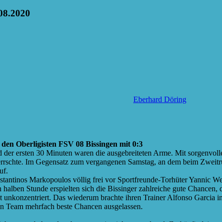
08.2020
Eberhard Döring
den Oberligisten FSV 08 Bissingen mit 0:3
 der ersten 30 Minuten waren die ausgebreiteten Arme. Mit sorgenvoller
herrschte. Im Gegensatz zum vergangenen Samstag, an dem beim Zweit
uf.
tantinos Markopoulos völlig frei vor Sportfreunde-Torhüter Yannic Wei
ten halben Stunde erspielten sich die Bissinger zahlreiche gute Chancen
t unkonzentriert. Das wiederum brachte ihren Trainer Alfonso Garcia i
in Team mehrfach beste Chancen ausgelassen.