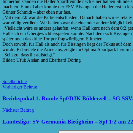
Immerhin standen die Haller Sportfreunde nach einer halben Stunde sic
machten. Einmal aber konnte der FSV Bissingen die Haller erst in let
Günter Schmidt – aber eben nur fast.
„Mit dem 2:0 war die Partie entschieden. Danach haben wir es relativ
war völlig verdient. Wir hatten zwar die eine oder andere Möglichkeit
„Vielleicht wäre es anders gelaufen, wenn Hall kurz nach dem 0:2 get
Hall sich ein Übergewicht erspielen konnte. Nachdem sich Bissingen 
später noch das dritte Tor per fragwürdigem Elfmeter.
Doch sowohl für Hall als auch für Bissingen liegt der Fokus auf dem
wurde. Er breitete die Arme aus, zeigte im Optima-Sportpark herum un
„Seht zu, dass ihr aufsteigt.“
Bilder: Ufuk Arslan und Eberhard Döring
Spielberichte
Beitragsnavigation
Vorheriger Beitrag
Bezirkspokal 1. Runde Spf/DJK Bühlerzell – SG SSV
Nächster Beitrag
Landesliga: SV Germania Bietigheim – Spf 1:2 am 2
Suchen