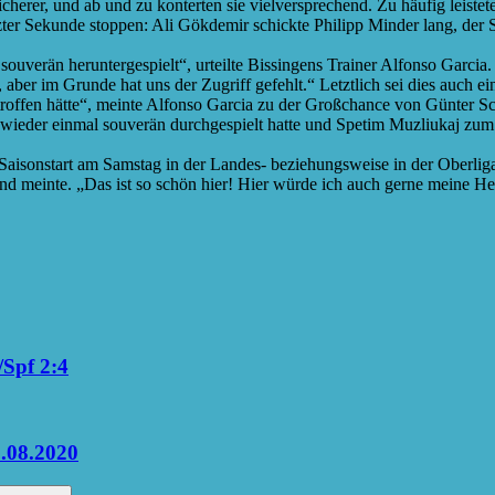
herer, und ab und zu konterten sie vielversprechend. Zu häufig leistet
zter Sekunde stoppen: Ali Gökdemir schickte Philipp Minder lang, der S
 souverän heruntergespielt“, urteilte Bissingens Trainer Alfonso Garci
, aber im Grunde hat uns der Zugriff gefehlt.“ Letztlich sei dies auch 
roffen hätte“, meinte Alfonso Garcia zu der Großchance von Günter Schm
wieder einmal souverän durchgespielt hatte und Spetim Muzliukaj zum 0
 Saisonstart am Samstag in der Landes- beziehungsweise in der Oberlig
d meinte. „Das ist so schön hier! Hier würde ich auch gerne meine Hei
/Spf 2:4
2.08.2020