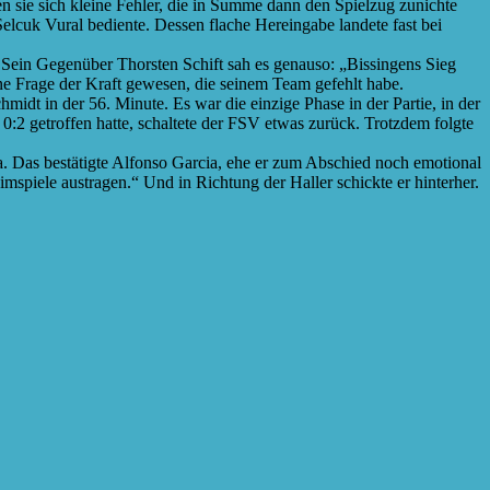
en sie sich kleine Fehler, die in Summe dann den Spielzug zunichte
elcuk Vural bediente. Dessen flache Hereingabe landete fast bei
a. Sein Gegenüber Thorsten Schift sah es genauso: „Bissingens Sieg
eine Frage der Kraft gewesen, die seinem Team gefehlt habe.
idt in der 56. Minute. Es war die einzige Phase in der Partie, in der
:2 getroffen hatte, schaltete der FSV etwas zurück. Trotzdem folgte
a. Das bestätigte Alfonso Garcia, ehe er zum Abschied noch emotional
mspiele austragen.“ Und in Richtung der Haller schickte er hinterher.