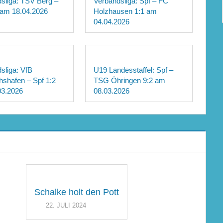
sliga: TSV Berg –
Verbandsliga: Spf – FC
 am 18.04.2026
Holzhausen 1:1 am
04.04.2026
sliga: VfB
U19 Landesstaffel: Spf –
chshafen – Spf 1:2
TSG Öhringen 9:2 am
03.2026
08.03.2026
Schalke holt den Pott
22. JULI 2024