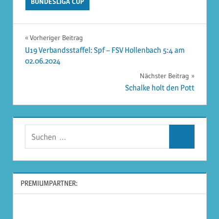
BUNDESLIGA CUP
Beitragsnavigation
Vorheriger Beitrag
U19 Verbandsstaffel: Spf – FSV Hollenbach 5:4 am
02.06.2024
Nächster Beitrag
Schalke holt den Pott
Suchen
Suchen
nach:
PREMIUMPARTNER: