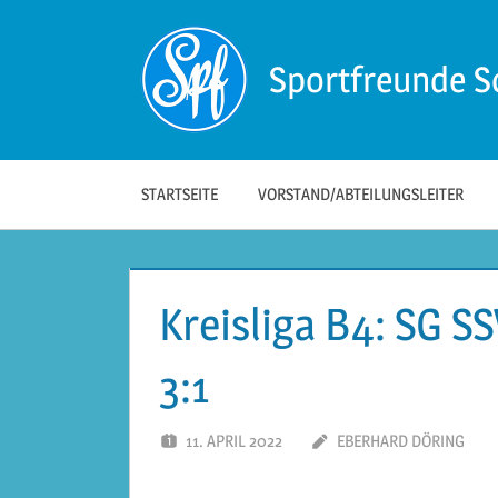
Zum
Inhalt
Sportfreunde S
springen
Die
offizielle
Website
der
STARTSEITE
VORSTAND/ABTEILUNGSLEITER
Sportfreunde
Schwäbisch
Hall!
Kreisliga B4: SG S
3:1
11. APRIL 2022
EBERHARD DÖRING