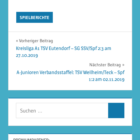
SPIELBERICHTE
Beitragsnavigation
Vorheriger Beitrag
Kreisliga A1 TSV Eutendorf – SG SSV/Spf 2:3 am
27.10.2019
Nächster Beitrag
A-Junioren Verbandsstaffel: TSV Weilheim/Teck – Spf
1:2 am 02.11.2019
Suchen
Suchen
nach: