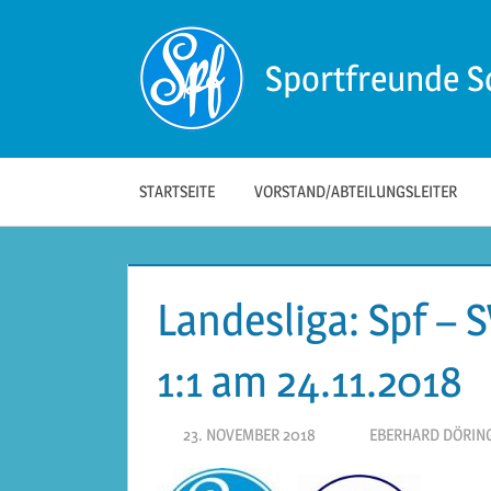
Zum
Inhalt
Sportfreunde S
springen
Die
offizielle
Website
der
STARTSEITE
VORSTAND/ABTEILUNGSLEITER
Sportfreunde
Schwäbisch
Hall!
Landesliga: Spf – 
1:1 am 24.11.2018
23. NOVEMBER 2018
EBERHARD DÖRIN