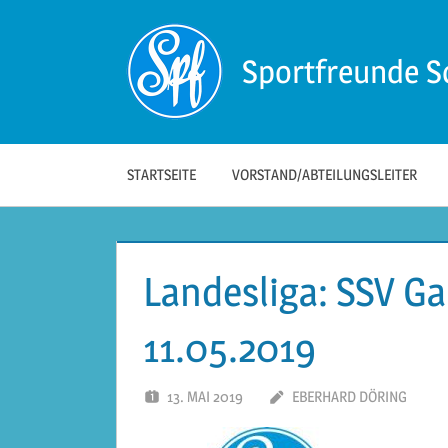
Zum
Inhalt
Sportfreunde S
springen
Die
offizielle
Website
der
STARTSEITE
VORSTAND/ABTEILUNGSLEITER
Sportfreunde
Schwäbisch
Hall!
Landesliga: SSV Ga
11.05.2019
13. MAI 2019
EBERHARD DÖRING