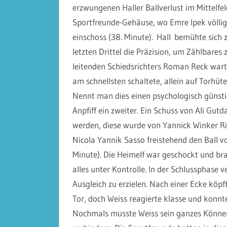
erzwungenen Haller Ballverlust im Mittelfe
Sportfreunde-Gehäuse, wo Emre Ipek völlig
einschoss (38. Minute).
Hall
bemühte sich z
letzten Drittel die Präzision, um Zählbares z
leitenden Schiedsrichters Roman Reck wartet
am schnellsten schaltete, allein auf Torhüte
Nennt man dies einen psychologisch günstig
Anpfiff ein zweiter. Ein Schuss von Ali G
werden, diese wurde von Yannick Winker Ri
Nicola Yannik Sasso freistehend den Ball v
Minute). Die Heimelf war geschockt und bra
alles unter Kontrolle. In der Schlussphase
Ausgleich zu erzielen. Nach einer Ecke köpf
Tor, doch Weiss reagierte klasse und konnt
Nochmals musste Weiss sein ganzes Können