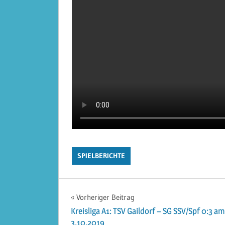
SPIELBERICHTE
Beitragsnavigation
Vorheriger Beitrag
Kreisliga A1: TSV Gaildorf – SG SSV/Spf 0:3 am
3.10.2019