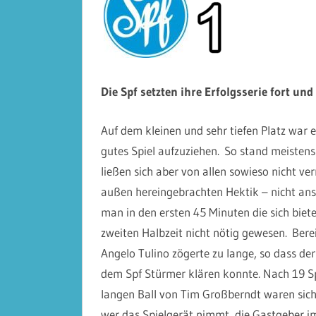
Die Spf setzten ihre Erfolgsserie fort und
Auf dem kleinen und sehr tiefen Platz war e
gutes Spiel aufzuziehen. So stand meisten
ließen sich aber von allen sowieso nicht 
außen hereingebrachten Hektik – nicht anst
man in den ersten 45 Minuten die sich biet
zweiten Halbzeit nicht nötig gewesen. Bereit
Angelo Tulino zögerte zu lange, so dass d
dem Spf Stürmer klären konnte. Nach 19 Sp
langen Ball von Tim Großberndt waren sich
wer das Spielgerät nimmt, die Gastgeber im 