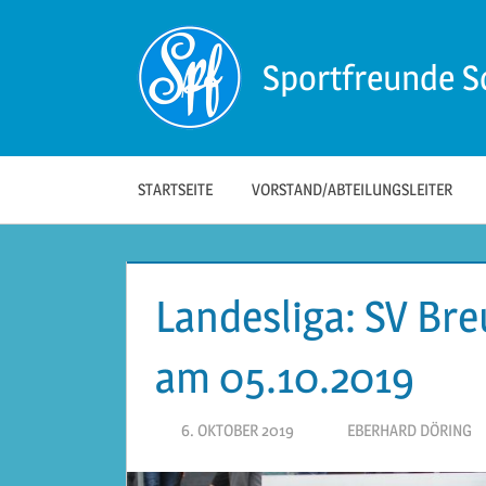
Zum
Inhalt
Sportfreunde S
springen
Die
offizielle
Website
der
STARTSEITE
VORSTAND/ABTEILUNGSLEITER
Sportfreunde
Schwäbisch
Hall!
Landesliga: SV Bre
am 05.10.2019
6. OKTOBER 2019
EBERHARD DÖRING