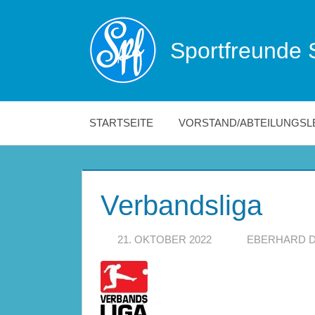
Zum
Inhalt
Sportfreunde 
springen
Die
offizielle
Website
der
STARTSEITE
VORSTAND/ABTEILUNGSL
Sportfreunde
Schwäbisch
Hall!
Verbandsliga
21. OKTOBER 2022
EBERHARD 