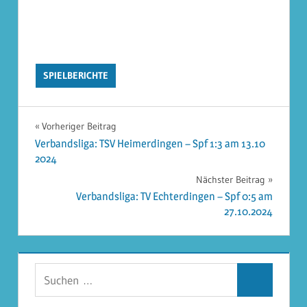
SPIELBERICHTE
Beitragsnavigation
Vorheriger Beitrag
Verbandsliga: TSV Heimerdingen – Spf 1:3 am 13.10
2024
Nächster Beitrag
Verbandsliga: TV Echterdingen – Spf 0:5 am
27.10.2024
Suchen
Suchen
nach: