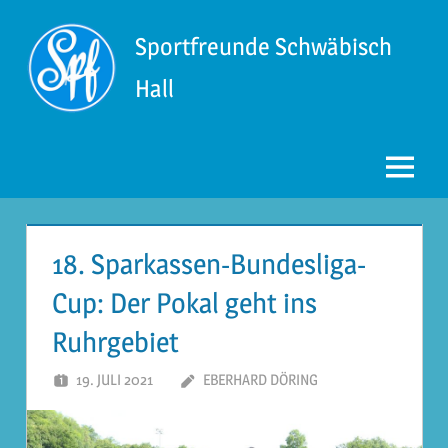
Zum
Inhalt
Sportfreunde Schwäbisch
springen
Hall
Menü
18. Sparkassen-Bundesliga-
Cup: Der Pokal geht ins
Ruhrgebiet
19. JULI 2021
EBERHARD DÖRING