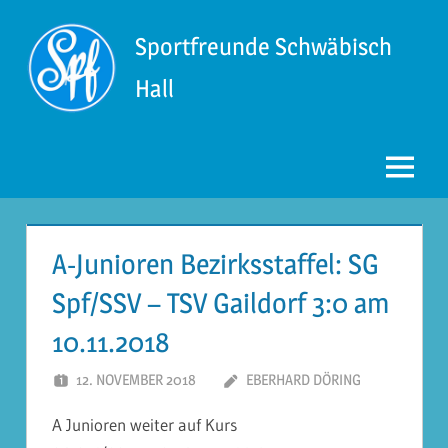
Zum
Inhalt
Sportfreunde Schwäbisch
springen
Hall
Menü
A-Junioren Bezirksstaffel: SG
Spf/SSV – TSV Gaildorf 3:0 am
10.11.2018
12. NOVEMBER 2018
EBERHARD DÖRING
A Junioren weiter auf Kurs