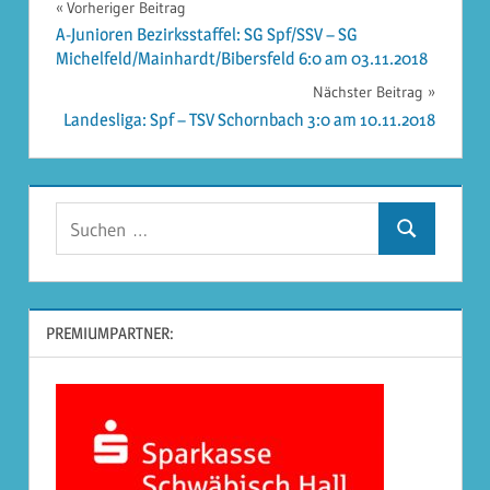
Beitragsnavigation
Vorheriger Beitrag
A-Junioren Bezirksstaffel: SG Spf/SSV – SG
Michelfeld/Mainhardt/Bibersfeld 6:0 am 03.11.2018
Nächster Beitrag
Landesliga: Spf – TSV Schornbach 3:0 am 10.11.2018
Suchen
Suchen
nach:
PREMIUMPARTNER: