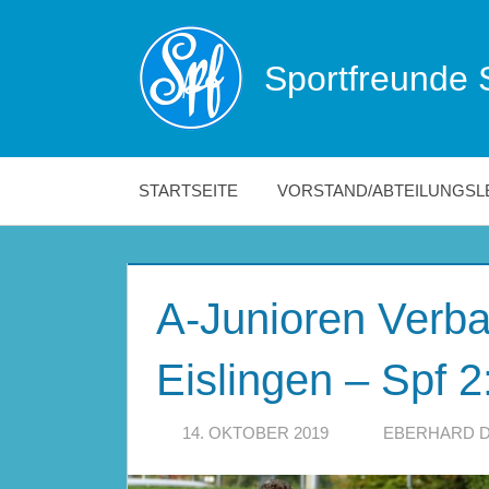
Zum
Inhalt
Sportfreunde 
springen
Die
offizielle
Website
der
STARTSEITE
VORSTAND/ABTEILUNGSL
Sportfreunde
Schwäbisch
Hall!
A-Junioren Verba
Eislingen – Spf 
14. OKTOBER 2019
EBERHARD 