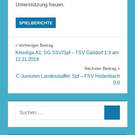
Unterstützung freuen.
SPIELBERICHTE
Beitragsnavigation
Vorheriger Beitrag
Kreisliga A1: SG SSV/Spf – TSV Gaildorf 1:3 am
11.11.2018
Nächster Beitrag
C-Junioren Landesstaffel: Spf – FSV Hollenbach
0:0
Suchen
Suchen
nach: