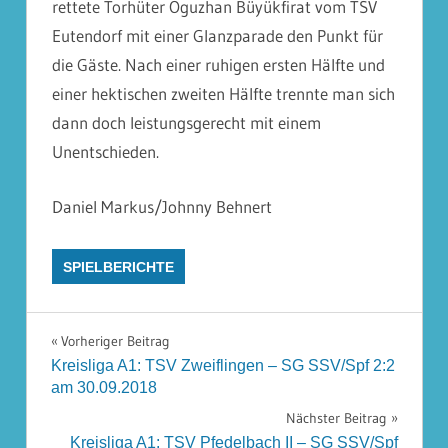
rettete Torhüter Oguzhan Büyük­firat vom TSV
Eutendorf mit einer Glanzparade den Punkt für
die Gäste. Nach einer ruhigen ersten Hälfte und
einer hektischen zweiten Hälfte trennte man sich
dann doch leistungsgerecht mit einem
Unentschieden.
Daniel Markus/Johnny Behnert
SPIELBERICHTE
Beitragsnavigation
Vorheriger Beitrag
Kreisliga A1: TSV Zweiflingen – SG SSV/Spf 2:2
am 30.09.2018
Nächster Beitrag
Kreisliga A1: TSV Pfedelbach II – SG SSV/Spf