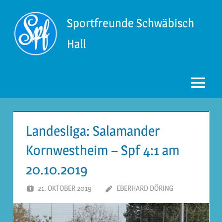
Zum
Inhalt
Sportfreunde Schwäbisch
springen
Hall
Menü
Landesliga: Salamander
Kornwestheim – Spf 4:1 am
20.10.2019
21. OKTOBER 2019
EBERHARD DÖRING