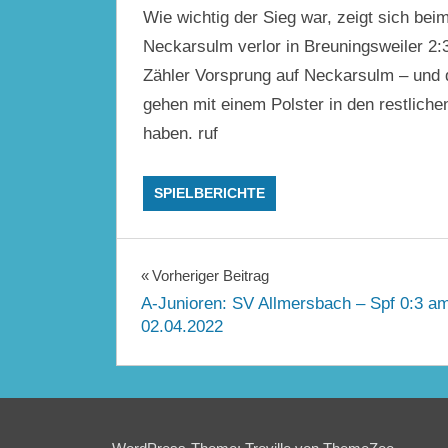
Wie wichtig der Sieg war, zeigt sich bei
Neckarsulm verlor in Breuningsweiler 2:3
Zähler Vorsprung auf Neckarsulm – und d
gehen mit einem Polster in den restlichen
haben. ruf
SPIELBERICHTE
Beitragsnavigation
Vorheriger Beitrag
A-Junioren: SV Allmersbach – Spf 0:3 a
02.04.2022