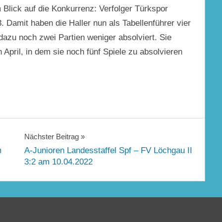
m Blick auf die Konkurrenz: Verfolger Türkspor
. Damit haben die Haller nun als Tabellenführer vier
azu noch zwei Partien weniger absolviert. Sie
 April, in dem sie noch fünf Spiele zu absolvieren
Nächster Beitrag
m
A-Junioren Landesstaffel Spf – FV Löchgau II
3:2 am 10.04.2022