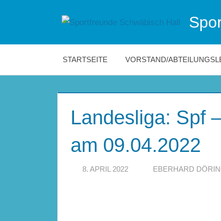
Zum
Spor
Inhalt
Die
springen
offizielle
Website
STARTSEITE
VORSTAND/ABTEILUNGSL
der
Sportfreunde
Schwäbisch
Hall!
Landesliga: Spf 
am 09.04.2022
8. APRIL 2022
EBERHARD DÖRI