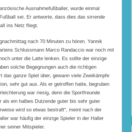
ranzösische Ausnahmefußballer, wurde einmal
ußball sei. Er antworte, dass dies das sirrende
l ins Netz fliegt.
achmittag nach 70 Minuten zu hören. Yannik
gartens Schlussmann Marco Randaccio war noch mit
och unter die Latte lenken. Es sollte der einzige
aben solche Begegnungen auch die richtigen
rt das ganze Spiel über, gewann viele Zweikämpfe
ion, sehr gut aus. Als er getroffen hatte, begruben
rleichterung war riesig, denn die Sportfreunde
r als ein halbes Dutzende guter bis sehr guter
weise wird so etwas bestraft“, meint nach der
ller war häufig der einzige Spieler in der Haller
r seiner Mitspieler.