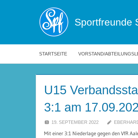
Zum
Inhalt
Sportfreunde 
springen
Die
offizielle
Website
der
STARTSEITE
VORSTAND/ABTEILUNGSL
Sportfreunde
Schwäbisch
Hall!
U15 Verbandsstaf
3:1 am 17.09.20
19. SEPTEMBER 2022
EBERHAR
Mit einer 3:1 Niederlage gegen den VfR Aal