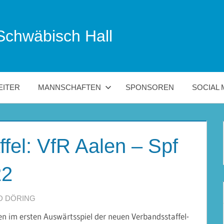
Schwäbisch Hall
EITER
MANNSCHAFTEN
SPONSOREN
SOCIAL 
fel: VfR Aalen – Spf
22
D DÖRING
en im ersten Auswärtsspiel der neuen Verbandsstaffel-