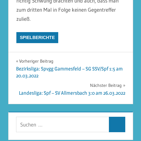
richtig Schwung brachten und auch, dass man
zum dritten Mal in Folge keinen Gegentreffer
zuließ.
SPIELBERICHTE
Beitragsnavigation
Vorheriger Beitrag
Bezirksliga: Spvgg Gammesfeld – SG SSV/Spf 1:5 am
20.03.2022
Nächster Beitrag
Landesliga: Spf – SV Allmersbach 3:0 am 26.03.2022
Suchen
Suchen
nach: