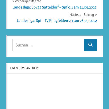
Beitragsnavigation
Vorheriger Beitrag
Landesliga: Spvgg Satteldorf – Spf 0:1 am 21.05.2022
Nächster Beitrag
Landesliga: Spf – TV Pflugfelden 2:1 am 28.05.2022
Suchen
Suchen
nach:
PREMIUMPARTNER: