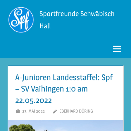
Zum
Inhalt
Sportfreunde Schwäbisch
springen
Hall
Menü
A-Junioren Landesstaffel: Spf
– SV Vaihingen 1:0 am
22.05.2022
23. MAI 2022
EBERHARD DÖRING