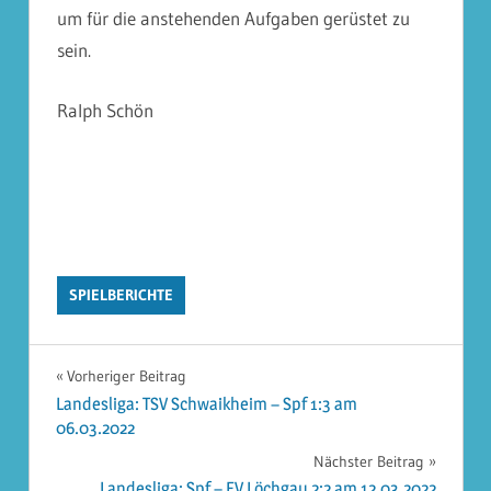
um für die anstehenden Aufgaben gerüstet zu
sein.
Ralph Schön
SPIELBERICHTE
Beitragsnavigation
Vorheriger Beitrag
Landesliga: TSV Schwaikheim – Spf 1:3 am
06.03.2022
Nächster Beitrag
Landesliga: Spf – FV Löchgau 2:2 am 12.03.2022