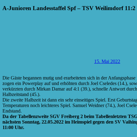
A-Junioren Landesstaffel Spf – TSV Weilimdorf 11:2
15. Mai 2022
Die Gäste begannen mutig und erarbeiteten sich in der Anfangsphase z
zogen ein Powerplay auf und erhöhten durch Joel Cseledes (14.), sowi
verkürzten durch Mirkan Damar auf 4:1 (39.), schnelle Antwort durc
Halbzeitstand (45.).
Die zweite Halbzeit ist dann ein sehr einseitiges Spiel. Erst Geburts
Temperaturen noch leichteres Spiel. Samuel Weidner (74.), Joel Csel
Endstand.
Da der Tabellenzweite SGV Freiberg 2 beim Tabellenletzten TSG
nächsten Sonntag, 22.05.2022 im Heimspiel gegen den SV Vaihingen
11:00 Uhr.