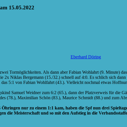
 am 15.05.2022
Eberhard Döring
wei Tormöglichkeiten. Als dann aber Fabian Wohlahrt (9. Minute) das 1
e 2x Niklas Bergemann (15./32.) schnell auf 4:0. Es schlich sich dann 
h das 5:1 von Fabian Wohlfahrt (43.). Vielleicht nochmal etwas Hoffn
tagskind Samuel Weidner zum 6:2 (65.), dann der Platzverweis für die Gä
edes (78.), Maximilian Schön (83.), Maurice Schmidt (88.) und zum Ab
 Öhringen nur zu einem 1:1 kam, haben die Spf nun drei Spielta
 die Meisterschaft und so mit den Aufstieg in die Verbandsstaffel