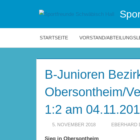
Zum
Spor
Inhalt
Die
springen
offizielle
Website
STARTSEITE
VORSTAND/ABTEILUNGSL
der
Sportfreunde
Schwäbisch
Hall!
B-Junioren Bezirk
Obersontheim/Ve
1:2 am 04.11.20
5. NOVEMBER 2018
EBERHARD 
Sieg in
Obersontheim