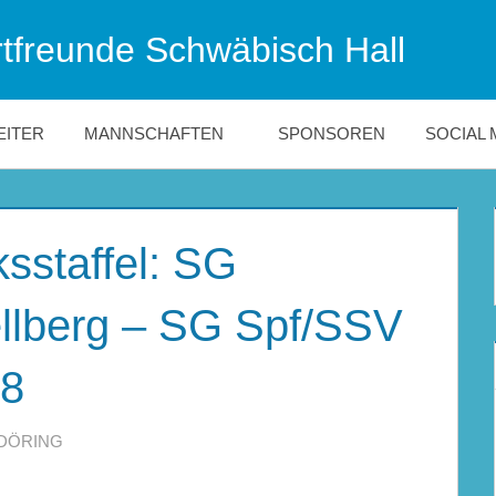
tfreunde Schwäbisch Hall
EITER
MANNSCHAFTEN
SPONSOREN
SOCIAL 
sstaffel: SG
llberg – SG Spf/SSV
18
DÖRING