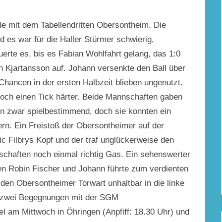
nde mit dem Tabellendritten Obersontheim. Die
nd es war für die Haller Stürmer schwierig,
erte es, bis es Fabian Wohlfahrt gelang, das 1:0
nn Kjartansson auf. Johann versenkte den Ball über
Chancen in der ersten Halbzeit blieben ungenutzt.
och einen Tick härter. Beide Mannschaften gaben
n zwar spielbestimmend, doch sie konnten ein
ern. Ein Freistoß der Obersontheimer auf der
ic Filbrys Kopf und der traf unglückerweise den
chaften noch einmal richtig Gas. Ein sehenswerter
n Robin Fischer und Johann führte zum verdienten
 den Obersontheimer Torwart unhaltbar in die linke
 zwei Begegnungen mit der SGM
el am Mittwoch in
Öhringen
(Anpfiff: 18.30 Uhr) und