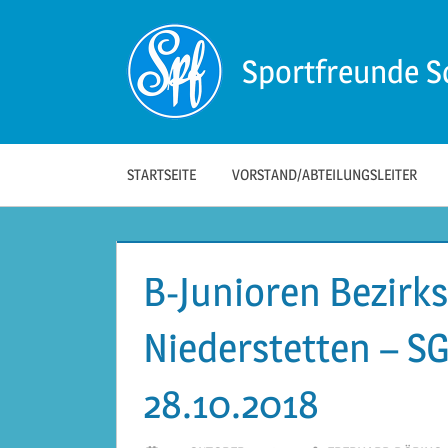
Zum
Inhalt
Sportfreunde S
springen
Die
offizielle
Website
der
STARTSEITE
VORSTAND/ABTEILUNGSLEITER
Sportfreunde
Schwäbisch
Hall!
B-Junioren Bezirks
Niederstetten – S
28.10.2018