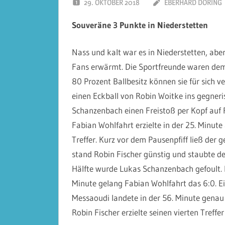
29. OKTOBER 2018
EBERHARD DÖRING
Souveräne 3 Punkte in
Niederstetten
Nass und kalt war es in
Niederstetten
, abe
Fans erwärmt. Die Sportfreunde waren dem
80 Prozent Ballbesitz können sie für sich ve
einen Eckball von Robin Woitke ins gegneri
Schanzenbach einen Freistoß per Kopf auf R
Fabian Wohlfahrt erzielte in der 25. Minut
Treffer. Kurz vor dem Pausenpfiff ließ der 
stand Robin Fischer günstig und staubte d
Hälfte wurde Lukas Schanzenbach gefoult. D
Minute gelang Fabian Wohlfahrt das 6:0. 
Messaoudi landete in der 56. Minute genau 
Robin Fischer erzielte seinen vierten Treffe