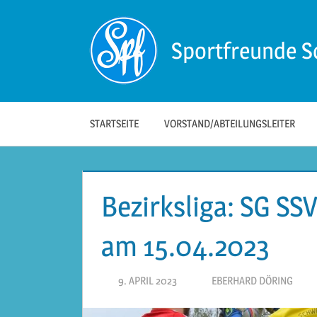
Zum
Inhalt
Sportfreunde S
springen
Die
offizielle
Website
der
STARTSEITE
VORSTAND/ABTEILUNGSLEITER
Sportfreunde
Schwäbisch
Hall!
Bezirksliga: SG SS
am 15.04.2023
9. APRIL 2023
EBERHARD DÖRING