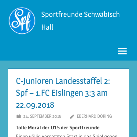
Zum
Inhalt
Sportfreunde Schwäbisch
springen
Hall
Menü
C-Junioren Landesstaffel 2:
Spf – 1.FC Eislingen 3:3 am
22.09.2018
24. SEPTEMBER 2018
EBERHARD DÖRING
Tolle Moral der U15 der Sportfreunde
Einen völlig verpatzten Start in das Spiel gegen