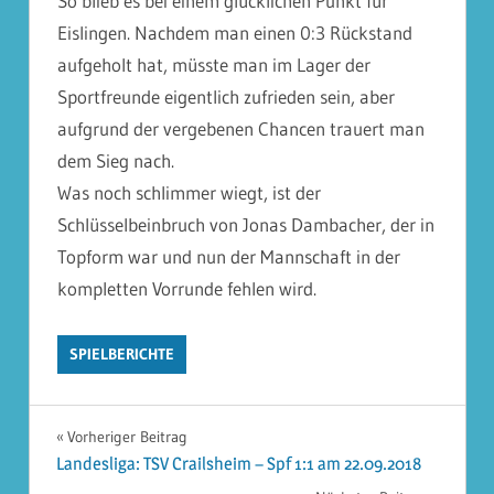
So blieb es bei einem glücklichen Punkt für
Eislingen. Nachdem man einen 0:3 Rückstand
aufgeholt hat, müsste man im Lager der
Sportfreunde eigentlich zufrieden sein, aber
aufgrund der vergebenen Chancen trauert man
dem Sieg nach.
Was noch schlimmer wiegt, ist der
Schlüsselbeinbruch von Jonas Dambacher, der in
Topform war und nun der Mannschaft in der
kompletten Vorrunde fehlen wird.
SPIELBERICHTE
Beitragsnavigation
Vorheriger Beitrag
Landesliga: TSV Crailsheim – Spf 1:1 am 22.09.2018