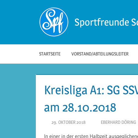
Zum
Inhalt
Sportfreunde S
springen
Die
offizielle
Website
der
STARTSEITE
VORSTAND/ABTEILUNGSLEITER
Sportfreunde
Schwäbisch
Hall!
Kreisliga A1: SG SS
am 28.10.2018
29. OKTOBER 2018
EBERHARD DÖRING
In einer in der ersten Halbzeit ausgegliche