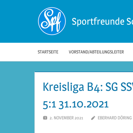
Zum
Inhalt
Sportfreunde S
springen
Die
offizielle
Website
der
STARTSEITE
VORSTAND/ABTEILUNGSLEITER
Sportfreunde
Schwäbisch
Hall!
Kreisliga B4: SG S
5:1 31.10.2021
2. NOVEMBER 2021
EBERHARD DÖRING