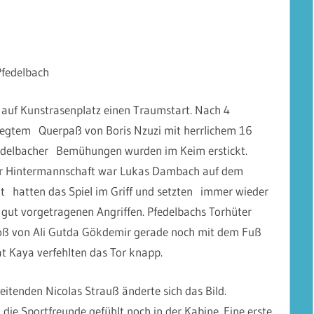
Pfedelbach
er auf Kunstrasenplatz einen Traumstart. Nach 4
legtem Querpaß von Boris Nzuzi mit herrlichem 16
fedelbacher Bemühungen wurden im Keim erstickt.
ler Hintermannschaft war Lukas
Dambach
auf dem
 hatten das Spiel im Griff und setzten immer wieder
 gut vorgetragenen Angriffen. Pfedelbachs Torhüter
oß von Ali Gutda Gökdemir gerade noch mit dem Fuß
t Kaya verfehlten das Tor knapp.
leitenden Nicolas Strauß änderte sich das Bild.
e Sportfreunde gefühlt noch in der Kabine. Eine erste