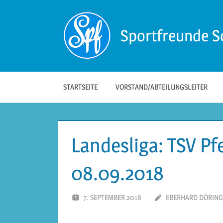
Zum
Inhalt
Sportfreunde S
springen
Die
offizielle
Website
der
STARTSEITE
VORSTAND/ABTEILUNGSLEITER
Sportfreunde
Schwäbisch
Hall!
Landesliga: TSV Pf
08.09.2018
7. SEPTEMBER 2018
EBERHARD DÖRING