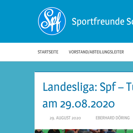
Zum
Inhalt
Sportfreunde S
springen
Die
offizielle
Website
der
STARTSEITE
VORSTAND/ABTEILUNGSLEITER
Sportfreunde
Schwäbisch
Hall!
Landesliga: Spf – 
am 29.08.2020
29. AUGUST 2020
EBERHARD DÖRING