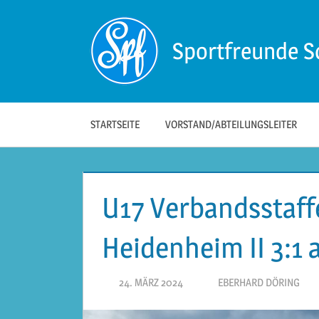
Zum
Inhalt
Sportfreunde S
springen
Die
offizielle
Website
der
STARTSEITE
VORSTAND/ABTEILUNGSLEITER
Sportfreunde
Schwäbisch
Hall!
U17 Verbandsstaffe
Heidenheim II 3:1
24. MÄRZ 2024
EBERHARD DÖRING