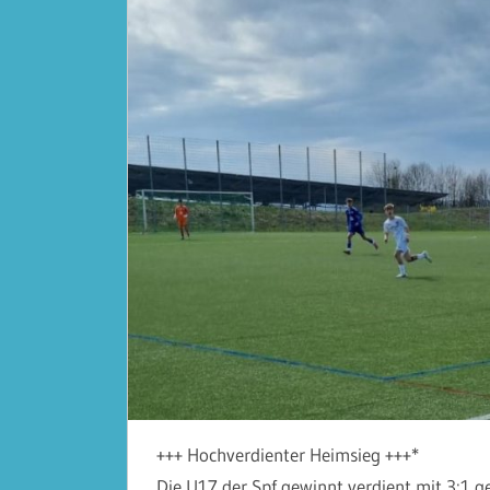
+++ Hochverdienter Heimsieg +++*
Die U17 der Spf gewinnt verdient mit 3:1 g