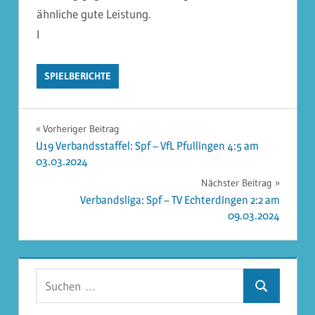
ähnliche gute Leistung.
I
SPIELBERICHTE
Beitragsnavigation
Vorheriger Beitrag
U19 Verbandsstaffel: Spf – VfL Pfullingen 4:5 am
03.03.2024
Nächster Beitrag
Verbandsliga: Spf – TV Echterdingen 2:2 am
09.03.2024
Suchen
Suchen
nach: