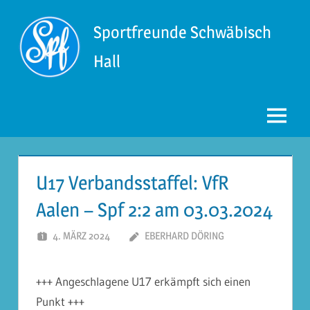
Zum
Inhalt
Sportfreunde Schwäbisch
springen
Hall
Menü
U17 Verbandsstaffel: VfR
Aalen – Spf 2:2 am 03.03.2024
4. MÄRZ 2024
EBERHARD DÖRING
+++ Angeschlagene U17 erkämpft sich einen
Punkt +++