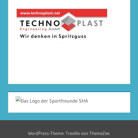
WordPress-Theme: Treville von ThemeZee.