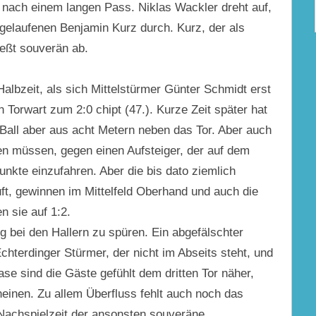
l nach einem langen Pass. Niklas Wackler dreht auf,
ngelaufenen Benjamin Kurz durch. Kurz, der als
ießt souverän ab.
Halbzeit, als sich Mittelstürmer Günter Schmidt erst
n Torwart zum 2:0 chipt (47.). Kurze Zeit später hat
Ball aber aus acht Metern neben das Tor.
Aber auch
chen müssen, gegen einen Aufsteiger, der auf dem
 Punkte einzufahren. Aber die bis dato ziemlich
ft, gewinnen im Mittelfeld Oberhand und auch die
n sie auf 1:2.
g bei den Hallern zu spüren. Ein abgefälschter
hterdinger Stürmer, der nicht im Abseits steht, und
se sind die Gäste gefühlt dem dritten Tor näher,
heinen. Zu allem Überfluss fehlt auch noch das
r Nachspielzeit der ansonsten souveräne