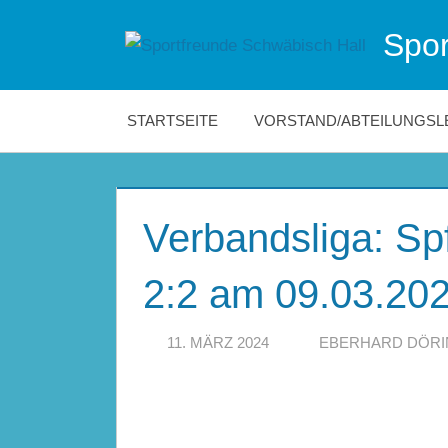
Zum
Spor
Inhalt
Die
springen
offizielle
Website
STARTSEITE
VORSTAND/ABTEILUNGSL
der
Sportfreunde
Schwäbisch
Hall!
Verbandsliga: Sp
2:2 am 09.03.20
11. MÄRZ 2024
EBERHARD DÖR