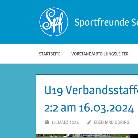
Zum
Inhalt
Sportfreunde S
springen
Die
offizielle
Website
der
STARTSEITE
VORSTAND/ABTEILUNGSLEITER
Sportfreunde
Schwäbisch
Hall!
U19 Verbandsstaffe
2:2 am 16.03.2024
18. MÄRZ 2024
EBERHARD DÖRING