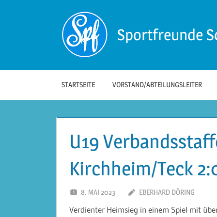
Zum
Inhalt
Sportfreunde S
springen
Die
offizielle
Website
der
STARTSEITE
VORSTAND/ABTEILUNGSLEITER
Sportfreunde
Schwäbisch
Hall!
U19 Verbandsstaffe
Kirchheim/Teck 2:
8. MAI 2023
EBERHARD DÖRING
Verdienter Heimsieg in einem Spiel mit üb