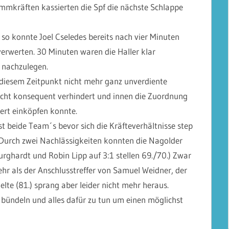
mmkräften kassierten die Spf die nächste Schlappe
 so konnte Joel Cseledes bereits nach vier Minuten
 verwerten. 30 Minuten waren die Haller klar
 nachzulegen.
 diesem Zeitpunkt nicht mehr ganz unverdiente
icht konsequent verhindert und innen die Zuordnung
ert einköpfen konnte.
hst beide Team´s bevor sich die Kräfteverhältnisse step
. Durch zwei Nachlässigkeiten konnten die Nagolder
rghardt und Robin Lipp auf 3:1 stellen 69./70.) Zwar
ehr als der Anschlusstreffer von Samuel Weidner, der
te (81.) sprang aber leider nicht mehr heraus.
 bündeln und alles dafür zu tun um einen möglichst