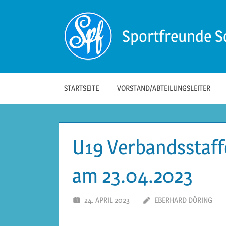
Zum
Inhalt
Sportfreunde S
springen
Die
offizielle
Website
der
STARTSEITE
VORSTAND/ABTEILUNGSLEITER
Sportfreunde
Schwäbisch
Hall!
U19 Verbandsstaffe
am 23.04.2023
24. APRIL 2023
EBERHARD DÖRING