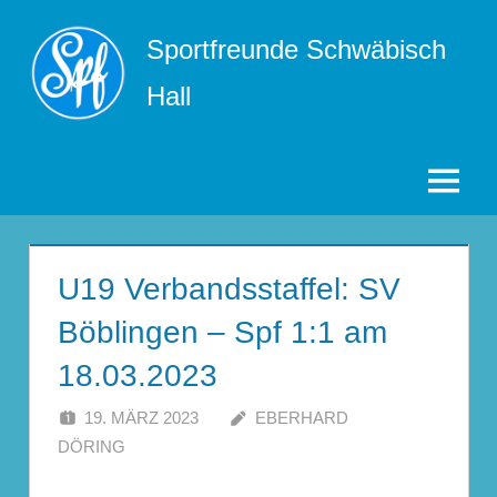
Zum
Sportfreunde Schwäbisch
Inhalt
springen
Hall
Menü
U19 Verbandsstaffel: SV
Böblingen – Spf 1:1 am
18.03.2023
19. MÄRZ 2023
EBERHARD
DÖRING