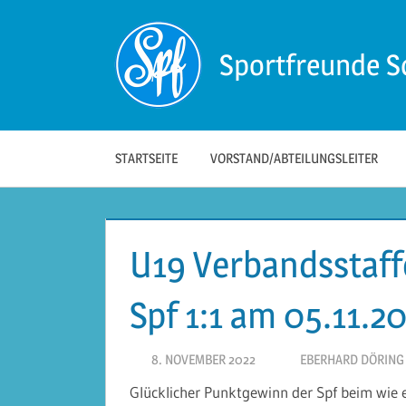
Zum
Inhalt
Sportfreunde S
springen
Die
offizielle
Website
der
STARTSEITE
VORSTAND/ABTEILUNGSLEITER
Sportfreunde
Schwäbisch
Hall!
U19 Verbandsstaffe
Spf 1:1 am 05.11.2
8. NOVEMBER 2022
EBERHARD DÖRING
Glücklicher Punktgewinn der Spf beim wie 