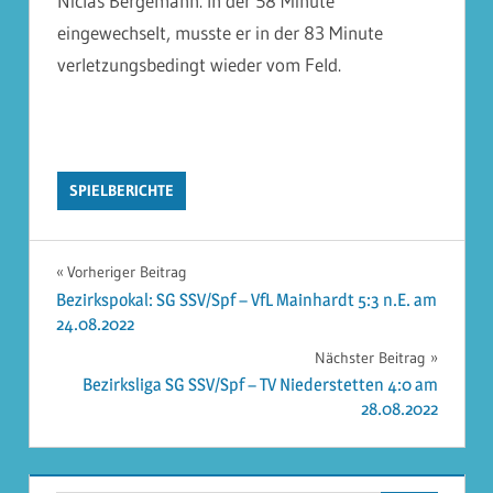
Niclas Bergemann. In der 58 Minute
eingewechselt, musste er in der 83 Minute
verletzungsbedingt wieder vom Feld.
SPIELBERICHTE
Beitragsnavigation
Vorheriger Beitrag
Bezirkspokal: SG SSV/Spf – VfL Mainhardt 5:3 n.E. am
24.08.2022
Nächster Beitrag
Bezirksliga SG SSV/Spf – TV Niederstetten 4:0 am
28.08.2022