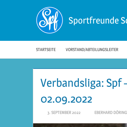
Zum
Inhalt
Sportfreunde S
springen
Die
offizielle
Website
der
STARTSEITE
VORSTAND/ABTEILUNGSLEITER
Sportfreunde
Schwäbisch
Hall!
Verbandsliga: Spf 
02.09.2022
3. SEPTEMBER 2022
EBERHARD DÖRING