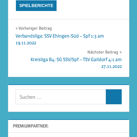
SPIELBERICHTE
Beitragsnavigation
Vorheriger Beitrag
Verbandsliga: SSV Ehingen-Süd – Spf 1:3 am
19.11.2022
Nächster Beitrag
Kreisliga B4: SG SSV/Spf – TSV Gaildorf 4:1 am
27.11.2022
Suchen
Suchen
nach:
PREMIUMPARTNER: